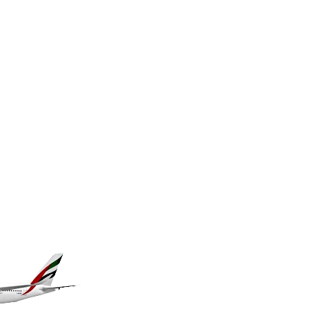
MKD 61.568318
MMK 2421.882171
MNT 4148.114639
MOP 9.32038
MRU 46.367858
MUR 54.296451
MVR 17.833845
MWK 1999.984044
MXN 19.787625
MYR 4.718133
MZN 73.706953
NAD 18.737893
NGN 1574.178272
NIO 42.444576
NOK 10.973636
NPR 175.604157
NZD 1.964801
OMR 0.443526