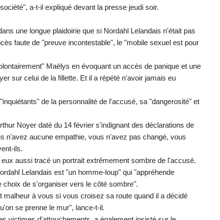
ciété", a-t-il expliqué devant la presse jeudi soir.
dans une longue plaidoirie que si Nordahl Lelandais n'était pas
cès faute de "preuve incontestable", le "mobile sexuel est pour
"volontairement" Maëlys en évoquant un accès de panique et une
r sur celui de la fillette. Et il a répété n'avoir jamais eu
"inquiétants" de la personnalité de l'accusé, sa "dangerosité" et
Arthur Noyer daté du 14 février s'indignant des déclarations de
Vous n'avez aucune empathie, vous n'avez pas changé, vous
ent-ils.
nt eux aussi tracé un portrait extrêmement sombre de l'accusé.
Nordahl Lelandais est "un homme-loup" qui "appréhende
 le choix de s'organiser vers le côté sombre".
t malheur à vous si vous croisez sa route quand il a décidé
u'on se prenne le mur", lance-t-il.
 victimes d'attouchements, a également insisté sur le