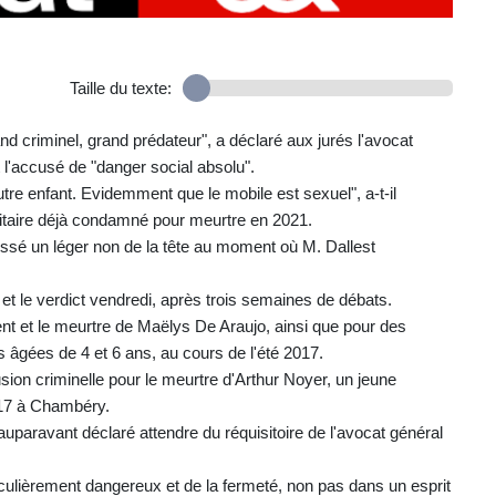
Taille du texte:
 criminel, grand prédateur", a déclaré aux jurés l'avocat
t l'accusé de "danger social absolu".
utre enfant. Evidemment que le mobile est sexuel", a-t-il
litaire déjà condamné pour meurtre en 2021.
ssé un léger non de la tête au moment où M. Dallest
 et le verdict vendredi, après trois semaines de débats.
ent et le meurtre de Maëlys De Araujo, ainsi que pour des
 âgées de 4 et 6 ans, au cours de l'été 2017.
sion criminelle pour le meurtre d'Arthur Noyer, un jeune
2017 à Chambéry.
paravant déclaré attendre du réquisitoire de l'avocat général
articulièrement dangereux et de la fermeté, non pas dans un esprit