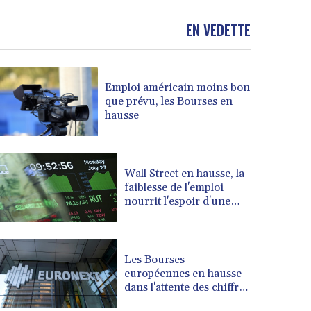
BND 1.477975
EN VEDETTE
BOB 13.708472
BRL 5.882279
BSD 1.153383
BTN 109.752598
Emploi américain moins bon
BWP 15.568217
que prévu, les Bourses en
BYN 3.434433
hausse
BYR 22609.049164
BZD 2.319643
CAD 1.616126
Wall Street en hausse, la
CDF 2606.961815
faiblesse de l'emploi
CHF 0.934567
nourrit l'espoir d'une
CLF 0.026734
Fed plus conciliante
CLP 1055.612189
CNY 7.785184
Les Bourses
CNH 7.782807
européennes en hausse
COP 3648.558379
dans l'attente des chiffres
CRC 524.321776
de l'emploi américain
CUC 1.153523