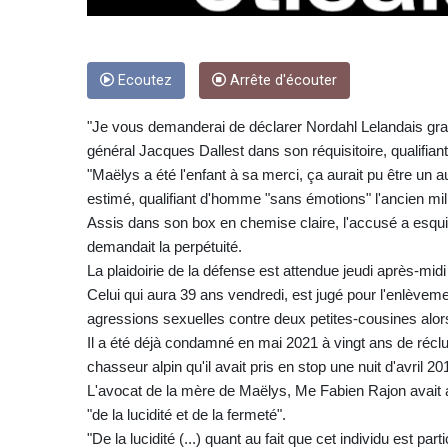
Ecoutez
Arrête d'écouter
"Je vous demanderai de déclarer Nordahl Lelandais grand
général Jacques Dallest dans son réquisitoire, qualifian
"Maëlys a été l'enfant à sa merci, ça aurait pu être un a
estimé, qualifiant d'homme "sans émotions" l'ancien mi
Assis dans son box en chemise claire, l'accusé a esqui
demandait la perpétuité.
La plaidoirie de la défense est attendue jeudi après-midi
Celui qui aura 39 ans vendredi, est jugé pour l'enlèvem
agressions sexuelles contre deux petites-cousines alors
Il a été déjà condamné en mai 2021 à vingt ans de réclu
chasseur alpin qu'il avait pris en stop une nuit d'avril 
L'avocat de la mère de Maëlys, Me Fabien Rajon avait au
"de la lucidité et de la fermeté".
"De la lucidité (...) quant au fait que cet individu est p