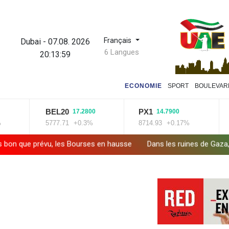
Français
Dubai
-
07.08. 2026
6 Langues
20:14:00
ECONOMIE
SPORT
BOULEVAR
BEL20
PX1
IS
17.2800
14.7900
5777.71
+0.3%
8714.93
+0.17%
143
vu, les Bourses en hausse
Dans les ruines de Gaza, la laborieuse 