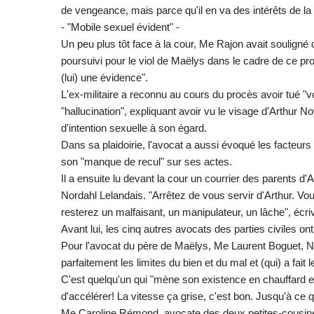
de vengeance, mais parce qu'il en va des intérêts de la so
- "Mobile sexuel évident" -
Un peu plus tôt face à la cour, Me Rajon avait souligné 
poursuivi pour le viol de Maëlys dans le cadre de ce pro
(lui) une évidence".
L'ex-militaire a reconnu au cours du procès avoir tué 
"hallucination", expliquant avoir vu le visage d'Arthur Noye
d'intention sexuelle à son égard.
Dans sa plaidoirie, l'avocat a aussi évoqué les facteurs 
son "manque de recul" sur ses actes.
Il a ensuite lu devant la cour un courrier des parents d'
Nordahl Lelandais. "Arrêtez de vous servir d'Arthur. 
resterez un malfaisant, un manipulateur, un lâche", écriv
Avant lui, les cinq autres avocats des parties civiles o
Pour l'avocat du père de Maëlys, Me Laurent Boguet, 
parfaitement les limites du bien et du mal et (qui) a fait
C'est quelqu'un qui "mène son existence en chauffard e
d'accélérer! La vitesse ça grise, c'est bon. Jusqu'à ce q
Me Caroline Rémond, avocate des deux petites-cousines