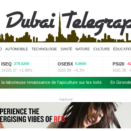
D
AUTOMOBILE
TECHNOLOGIE
SANTÉ
NATURE
CULTURE
ÉDUCATI
EQ
OSEBX
PSI20
279.4200
6.0600
-42.430
20.37
+1.99%
2025.99
+0.3%
9181.38
-0.46
renaissance de l'apiculture sur les toits
En Gironde, des vétérin
Publicité