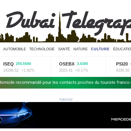
AUTOMOBILE
TECHNOLOGIE
SANTÉ
NATURE
CULTURE
ÉDUCATI
SEQ
OSEBX
PSI20
255.5500
3.4300
-37.
296.52
+1.82%
2023.41
+0.17%
9185.92
-0.
ecommandé pour les contacts proches du touriste franco-argentin
Publicité