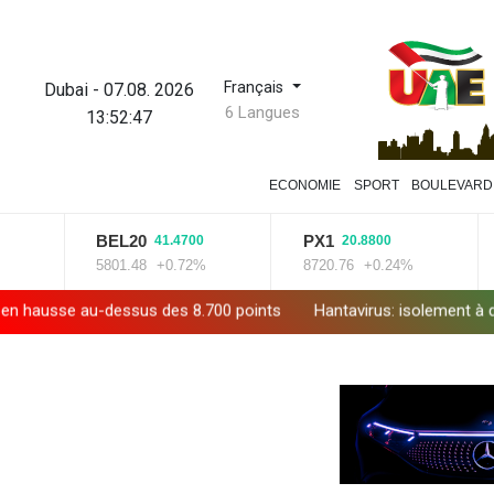
Français
Dubai
-
07.08. 2026
6 Langues
13:52:48
ECONOMIE
SPORT
BOULEVARD
BEL20
PX1
I
41.4700
20.8800
5801.48
+0.72%
8720.76
+0.24%
14
 au-dessus des 8.700 points
Hantavirus: isolement à domicile r