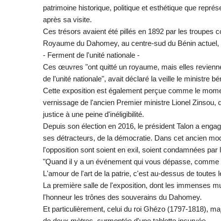
patrimoine historique, politique et esthétique que repré
après sa visite.
Ces trésors avaient été pillés en 1892 par les troupes c
Royaume du Dahomey, au centre-sud du Bénin actuel, 
- Ferment de l'unité nationale -
Ces œuvres "ont quitté un royaume, mais elles revienne
de l’unité nationale", avait déclaré la veille le ministre
Cette exposition est également perçue comme le moment 
vernissage de l'ancien Premier ministre Lionel Zinsou, 
justice à une peine d'inéligibilité.
Depuis son élection en 2016, le président Talon a enga
ses détracteurs, de la démocratie. Dans cet ancien modè
l'opposition sont soient en exil, soient condamnées par l
"Quand il y a un événement qui vous dépasse, comme cel
L'amour de l'art de la patrie, c'est au-dessus de toutes l
La première salle de l'exposition, dont les immenses mu
l'honneur les trônes des souverains du Dahomey.
Et particulièrement, celui du roi Ghézo (1797-1818), ma
de deux mètres, surmontée d'une tablette incurvée.