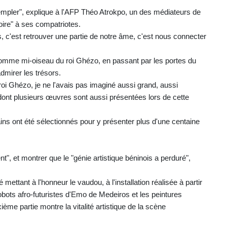
ntempler", explique à l'AFP Théo Atrokpo, un des médiateurs de
toire" à ses compatriotes.
us, c'est retrouver une partie de notre âme, c'est nous connecter
homme mi-oiseau du roi Ghézo, en passant par les portes du
admirer les trésors.
oi Ghézo, je ne l'avais pas imaginé aussi grand, aussi
e dont plusieurs œuvres sont aussi présentées lors de cette
ins ont été sélectionnés pour y présenter plus d'une centaine
t", et montrer que le "génie artistique béninois a perduré",
ttant à l'honneur le vaudou, à l'installation réalisée à partir
bots afro-futuristes d'Emo de Medeiros et les peintures
me partie montre la vitalité artistique de la scène