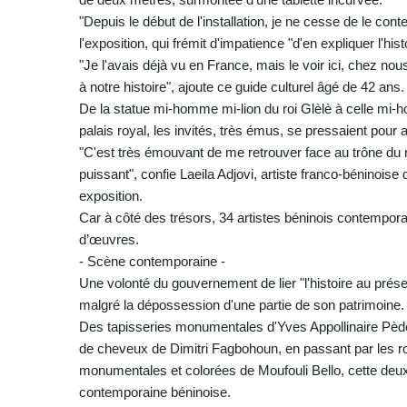
"Depuis le début de l'installation, je ne cesse de le co
l'exposition, qui frémit d'impatience "d'en expliquer l'his
"Je l'avais déjà vu en France, mais le voir ici, chez no
à notre histoire", ajoute ce guide culturel âgé de 42 ans.
De la statue mi-homme mi-lion du roi Glèlè à celle mi-
palais royal, les invités, très émus, se pressaient pour 
"C'est très émouvant de me retrouver face au trône du r
puissant", confie Laeila Adjovi, artiste franco-béninois
exposition.
Car à côté des trésors, 34 artistes béninois contempora
d’œuvres.
- Scène contemporaine -
Une volonté du gouvernement de lier "l'histoire au présen
malgré la dépossession d'une partie de son patrimoine.
Des tapisseries monumentales d'Yves Appollinaire Pèdé me
de cheveux de Dimitri Fagbohoun, en passant par les ro
monumentales et colorées de Moufouli Bello, cette deuxiè
contemporaine béninoise.