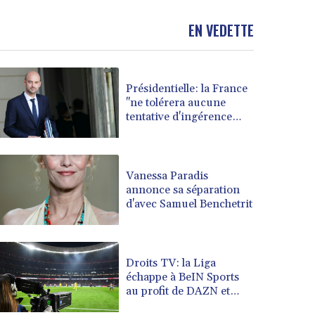
BND 1.480174
EN VEDETTE
BOB 13.962133
BRL 5.888365
BSD 1.154364
BTN 109.858653
Présidentielle: la France
BWP 15.612571
"ne tolérera aucune
BYN 3.417782
tentative d'ingérence
BYR 22583.287906
étrangère", prévient le
chef de la diplomatie
BZD 2.321631
CAD 1.616319
Vanessa Paradis
CDF 2603.991686
annonce sa séparation
CHF 0.936072
d'avec Samuel Benchetrit
CLF 0.026726
CLP 1055.284416
CNY 7.776313
Droits TV: la Liga
CNH 7.773295
échappe à BeIN Sports
COP 3641.393866
au profit de DAZN et
CRC 525.120121
Disney+
CUC 1.152209