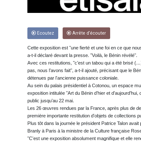
Ecoutez
Arrête d'écouter
Cette exposition est "une fierté et une foi en ce que 
a-t-il déclaré devant la presse. "Voilà, le Bénin révélé".
Avec ces restitutions, "c’est un tabou qui a été brisé (
pas, nous l’avons fait", a-t-il ajouté, précisant que le 
détenues par l'ancienne puissance coloniale.
Au sein du palais présidentiel à Cotonou, un espace mu
exposition intitulée "Art du Bénin d’hier et d’aujourd’hui,
public jusqu’au 22 mai.
Les 26 œuvres rendues par la France, après plus de deu
première importante restitution d'objets de collections p
Plus tôt dans la journée le président Patrice Talon ava
Branly à Paris à la ministre de la Culture française R
"C'est une exposition absolument magnifique et elle rend