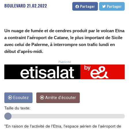
CRC 525.509359
BOULEVARD
21.02.2022
Partager
Partager
CUC 1.156136
CUP 30.637594
CVE 110.646682
CZK 24.258158
Un nuage de fumée et de cendres produit par le volcan Etna
DJF 205.46888
a contraint l'aéroport de Catane, le plus important de Sicile
DKK 7.477932
avec celui de Palerme, à interrompre son trafic lundi en
DOP 67.345355
début d'après-midi.
DZD 153.688625
EGP 57.293288
Publicité
ERN 17.342035
ETB 184.982115
FJD 2.553384
FKP 0.8566
GBP 0.856968
GEL 3.017966
Ecoutez
Arrête d'écouter
GGP 0.8566
Taille du texte:
GHS 13.596606
GIP 0.8566
GMD 84.980421
"En raison de l'activité de l'Etna, l'espace aérien de l'aéroport de
GNF 10145.090599