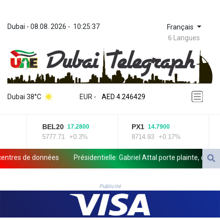
Dubai
 - 
08.08. 2026
 - 
10:25:37
Français
6 Langues
ZWL 372.275202
AED 4.246429
Dubai 38°C
EUR
 - 
AED 4.246429
AFN 76.887634
ALL 93.189144
BEL20
PX1
I
17.2800
14.7900
AMD 423.342651
5777.71
+0.3%
8714.93
+0.17%
14
AOA 1060.176801
ARS 1724.882575
res de données
Présidentielle: Gabriel Attal porte plainte, dénonçan
AUD 1.635501
AWG 2.082489
AZN 1.97002
Publicité
BAM 1.961391
BBD 2.328337
BDT 143.102254