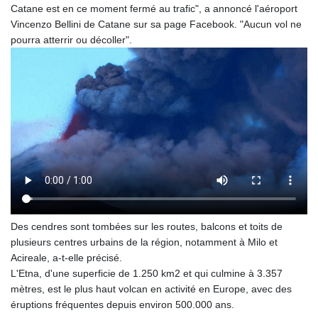
Catane est en ce moment fermé au trafic", a annoncé l'aéroport
GTQ 8.820142
Vincenzo Bellini de Catane sur sa page Facebook. "Aucun vol ne
GYD 241.849406
pourra atterrir ou décoller".
HKD 9.067746
HNL 31.077375
HRK 7.536622
HTG 151.150865
HUF 363.096405
IDR 20580.370421
ILS 3.468234
IMP 0.8566
INR 109.992259
IQD 1515.115748
IRR
1590322.371805
Des cendres sont tombées sur les routes, balcons et toits de
ISK 142.598215
plusieurs centres urbains de la région, notamment à Milo et
JEP 0.8566
Acireale, a-t-elle précisé.
JMD 183.583315
L'Etna, d'une superficie de 1.250 km2 et qui culmine à 3.357
JOD 0.819746
mètres, est le plus haut volcan en activité en Europe, avec des
JPY 182.445186
éruptions fréquentes depuis environ 500.000 ans.
KES 148.887592